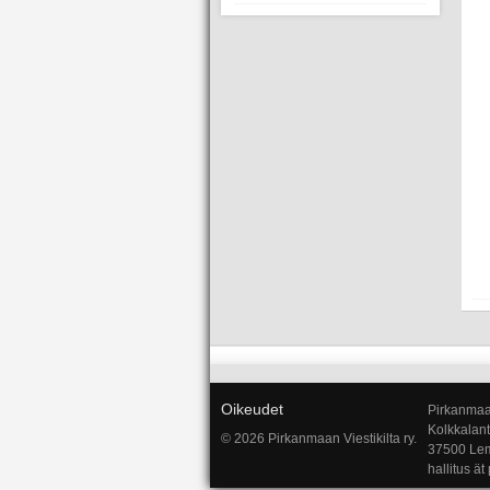
Oikeudet
Pirkanmaan
Kolkkalant
© 2026 Pirkanmaan Viestikilta ry.
37500 Le
hallitus ät 