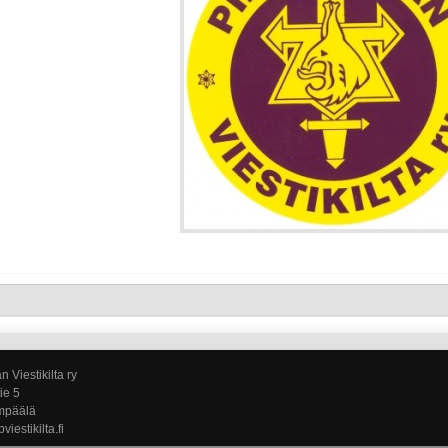
 Viestikilta ry
ie 5
mpäälä
pviestikilta.fi