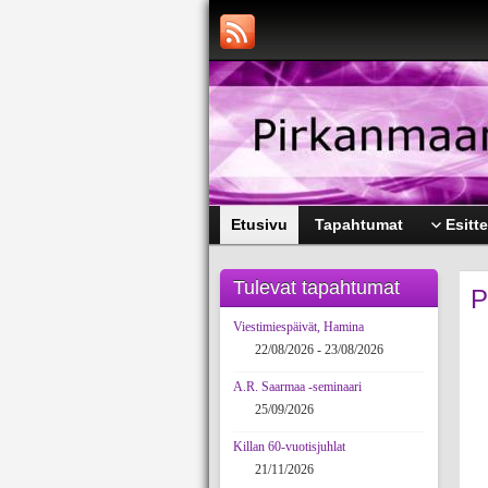
Etusivu
Tapahtumat
Esitte
Tulevat tapahtumat
P
Viestimiespäivät, Hamina
22/08/2026 - 23/08/2026
A.R. Saarmaa -seminaari
25/09/2026
Killan 60-vuotisjuhlat
21/11/2026